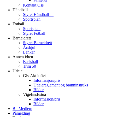
Pantebu
Kontakt Oss
Håndball
Styret Håndball Jr.
Sportsplan
Fotball
Sportsplan
Styret Fotball
Barneidrett
Styret Barneidrett
Årshjul
Lenker
Annen idrett
Basisball
Trim 50+
Utleie
Giv Akt loftet
Informasjon/pris
Utleiereglement og branninstruks
Bilder
Vigelandsstua
Informasjon/pris
Bilder
Bli Medlem
Påmelding