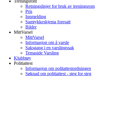
Treningsrom
Retningslinjer for bruk av treningsrom
Pris
Innmelding
Samtykkeskjema foresatt
Bilder
MittVarsel
MittVarsel
Informasjon om å varsle
Saksgang i en varslingssak
Temaside Varsling
Klubbtøy
Politiattest
Informasjon om politattestordningen
Søknad om politiattest - steg for steg