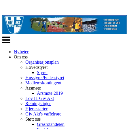
Veksle
navigasjon
Nyheter
Om oss
Organisasjonsplan
Hovedstyret
Styret
Husstyret/Fellesstyret
Medlemskontingent
Årsmøte
Årsmøte 2019
Lov IL Giv Akt
Retningslinjer
Hjertestarter
Giv Akt's vaffelrøre
Støtt oss
Grasrotandelen