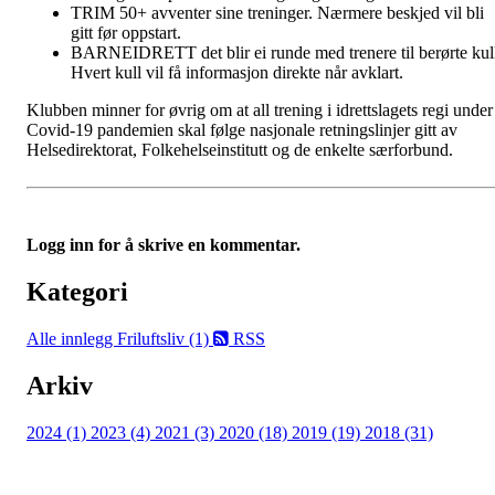
TRIM 50+ avventer sine treninger. Nærmere beskjed vil bli
gitt før oppstart.
BARNEIDRETT det blir ei runde med trenere til berørte kul
Hvert kull vil få informasjon direkte når avklart.
Klubben minner for øvrig om at all trening i idrettslagets regi under
Covid-19 pandemien skal følge nasjonale retningslinjer gitt av
Helsedirektorat, Folkehelseinstitutt og de enkelte særforbund.
Logg inn for å skrive en kommentar.
Kategori
Alle innlegg
Friluftsliv (1)
RSS
Arkiv
2024 (1)
2023 (4)
2021 (3)
2020 (18)
2019 (19)
2018 (31)