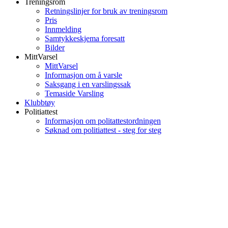
Treningsrom
Retningslinjer for bruk av treningsrom
Pris
Innmelding
Samtykkeskjema foresatt
Bilder
MittVarsel
MittVarsel
Informasjon om å varsle
Saksgang i en varslingssak
Temaside Varsling
Klubbtøy
Politiattest
Informasjon om politattestordningen
Søknad om politiattest - steg for steg