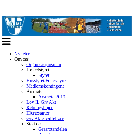
Veksle
navigasjon
Nyheter
Om oss
Organisasjonsplan
Hovedstyret
Styret
Husstyret/Fellesstyret
Medlemskontingent
Årsmøte
Årsmøte 2019
Lov IL Giv Akt
Retningslinjer
Hjertestarter
Giv Akt's vaffelrøre
Støtt oss
Grasrotandelen