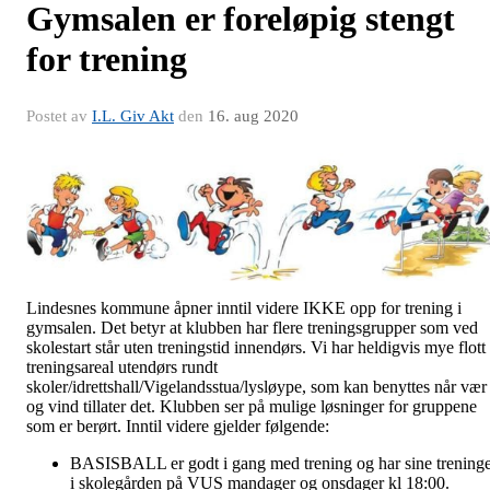
Gymsalen er foreløpig stengt
for trening
Postet av
I.L. Giv Akt
den
16. aug 2020
Lindesnes kommune åpner inntil videre IKKE opp for trening i
gymsalen. Det betyr at klubben har flere treningsgrupper som ved
skolestart står uten treningstid innendørs. Vi har heldigvis mye flott
treningsareal utendørs rundt
skoler/idrettshall/Vigelandsstua/lysløype, som kan benyttes når vær
og vind tillater det. Klubben ser på mulige løsninger for gruppene
som er berørt. Inntil videre gjelder følgende:
BASISBALL er godt i gang med trening og har sine trening
i skolegården på VUS mandager og onsdager kl 18:00.