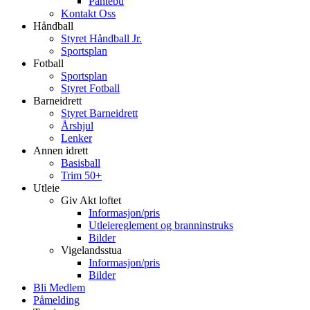
Pantebu
Kontakt Oss
Håndball
Styret Håndball Jr.
Sportsplan
Fotball
Sportsplan
Styret Fotball
Barneidrett
Styret Barneidrett
Årshjul
Lenker
Annen idrett
Basisball
Trim 50+
Utleie
Giv Akt loftet
Informasjon/pris
Utleiereglement og branninstruks
Bilder
Vigelandsstua
Informasjon/pris
Bilder
Bli Medlem
Påmelding