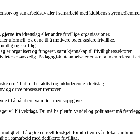
ponsor- og samarbeidsavtaler i samarbeid med klubbens styremedlemmer
gjerne fra idrettslag eller andre frivillige organisasjoner.
ller uformell, og evne til å motivere og engasjere frivillige.
tlig og skriftlig.
lag er organisert og fungerer, samt kjennskap til frivillighetssektoren.
tiviteter er ønskelig. Pedagogisk utdannelse er ønskelig, men relevant
nske om å bidra til et aktivt og inkluderende idrettslag.
ativ og drive prosesser fremover.
vne til å håndtere varierte arbeidsoppgaver
aget vil bli vektlagt. Du må ha plettfri vandel og politiattest må fremleg
ulighet til å gjøre en reell forskjell for idretten i vårt lokalsamfunn.
iljø i samarbeid med dedikerte frivillige.