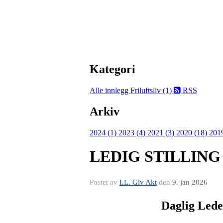
Kategori
Alle innlegg
Friluftsliv (1)
RSS
Arkiv
2024 (1)
2023 (4)
2021 (3)
2020 (18)
201
LEDIG STILLING
Postet av
I.L. Giv Akt
den
9. jan 2026
Daglig Leder