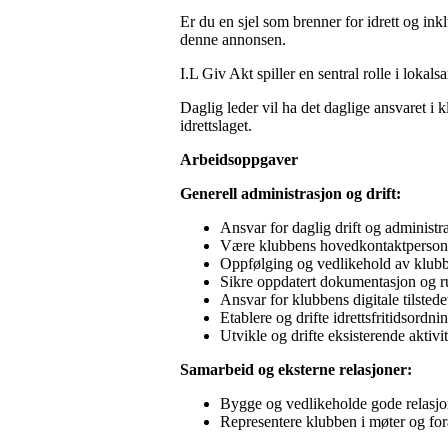
Er du en sjel som brenner for idrett og in
denne annonsen.
I.L Giv Akt spiller en sentral rolle i loka
Daglig leder vil ha det daglige ansvaret i 
idrettslaget.
Arbeidsoppgaver
Generell administrasjon og drift:
Ansvar for daglig drift og administr
Være klubbens hovedkontaktperson i
Oppfølging og vedlikehold av klubb
Sikre oppdatert dokumentasjon og ruti
Ansvar for klubbens digitale tilsted
Etablere og drifte idrettsfritidsordni
Utvikle og drifte eksisterende aktivit
Samarbeid og eksterne relasjoner:
Bygge og vedlikeholde gode relasjo
Representere klubben i møter og for