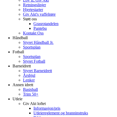
Lov IL Giv Akt
Retningslinjer
Hjertestarter
Giv Akt's vaffelrøre
Støtt oss
Grasrotandelen
Pantebu
Kontakt Oss
Håndball
Styret Håndball Jr.
Sportsplan
Fotball
Sportsplan
Styret Fotball
Barneidrett
Styret Barneidrett
Årshjul
Lenker
Annen idrett
Basisball
Trim 50+
Utleie
Giv Akt loftet
Informasjon/pris
Utleiereglement og branninstruks