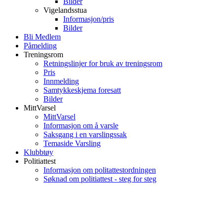
Bilder
Vigelandsstua
Informasjon/pris
Bilder
Bli Medlem
Påmelding
Treningsrom
Retningslinjer for bruk av treningsrom
Pris
Innmelding
Samtykkeskjema foresatt
Bilder
MittVarsel
MittVarsel
Informasjon om å varsle
Saksgang i en varslingssak
Temaside Varsling
Klubbtøy
Politiattest
Informasjon om politattestordningen
Søknad om politiattest - steg for steg