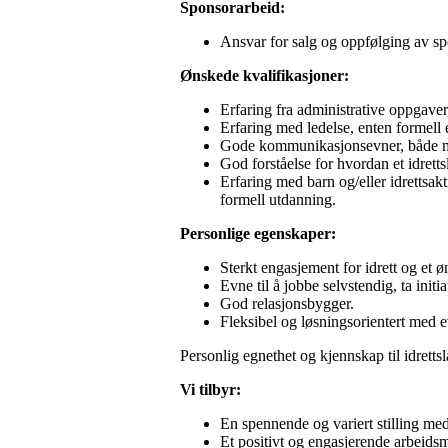
Sponsorarbeid:
Ansvar for salg og oppfølging av s
Ønskede kvalifikasjoner:
Erfaring fra administrative oppgaver, 
Erfaring med ledelse, enten formell e
Gode kommunikasjonsevner, både mun
God forståelse for hvordan et idretts
Erfaring med barn og/eller idrettsak
formell utdanning.
Personlige egenskaper:
Sterkt engasjement for idrett og et ø
Evne til å jobbe selvstendig, ta initi
God relasjonsbygger.
Fleksibel og løsningsorientert med e
Personlig egnethet og kjennskap til idrettsl
Vi tilbyr:
En spennende og variert stilling med m
Et positivt og engasjerende arbeidsm