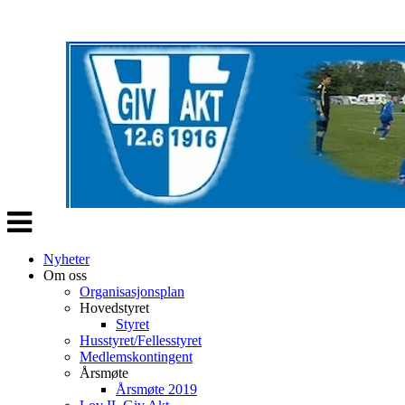
Veksle
navigasjon
Nyheter
Om oss
Organisasjonsplan
Hovedstyret
Styret
Husstyret/Fellesstyret
Medlemskontingent
Årsmøte
Årsmøte 2019