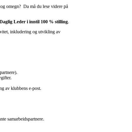
and og omegn? Da må du lese videre på
Daglig Leder i inntil 100 % stilling
.
vitet, inkludering og utvikling av
artnere).
ifter.
ing av klubbens e-post.
nte samarbeidspartnere.