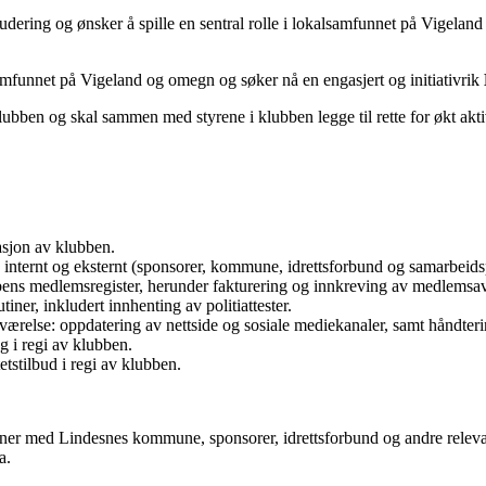
kludering og ønsker å spille en sentral rolle i lokalsamfunnet på Vigel
lsamfunnet på Vigeland og omegn og søker nå en engasjert og initiativrik
klubben og skal sammen med styrene i klubben legge til rette for økt akti
asjon av klubben.
nternt og eksternt (sponsorer, kommune, idrettsforbund og samarbeidsp
ens medlemsregister, herunder fakturering og innkreving av medlemsavg
ner, inkludert innhenting av politiattester.
eværelse: oppdatering av nettside og sosiale mediekanaler, samt håndter
ng i regi av klubben.
etstilbud i regi av klubben.
ner med Lindesnes kommune, sponsorer, idrettsforbund og andre releva
a.