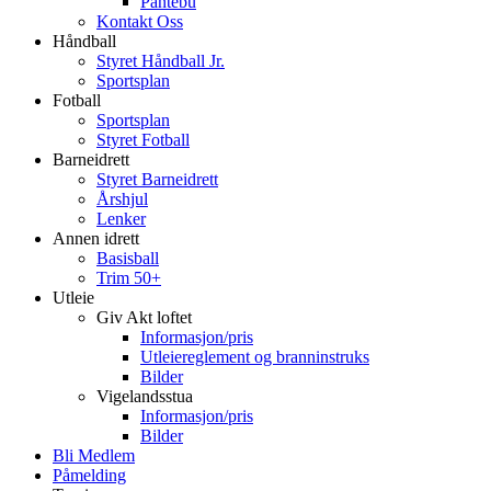
Pantebu
Kontakt Oss
Håndball
Styret Håndball Jr.
Sportsplan
Fotball
Sportsplan
Styret Fotball
Barneidrett
Styret Barneidrett
Årshjul
Lenker
Annen idrett
Basisball
Trim 50+
Utleie
Giv Akt loftet
Informasjon/pris
Utleiereglement og branninstruks
Bilder
Vigelandsstua
Informasjon/pris
Bilder
Bli Medlem
Påmelding