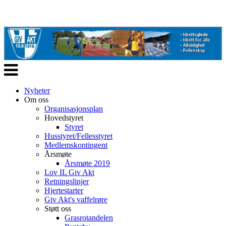
Veksle
navigasjon
Nyheter
Om oss
Organisasjonsplan
Hovedstyret
Styret
Husstyret/Fellesstyret
Medlemskontingent
Årsmøte
Årsmøte 2019
Lov IL Giv Akt
Retningslinjer
Hjertestarter
Giv Akt's vaffelrøre
Støtt oss
Grasrotandelen