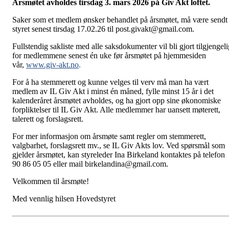
Årsmøtet avholdes
tirsdag 3
. mars 2026 på Giv Akt loftet.
Saker som et medlem ønsker behandlet på årsmøtet, må være sendt
styret senest tirsdag 17.02.26 til post.givakt@gmail.com.
Fullstendig sakliste med alle saksdokumenter vil bli gjort tilgjengeli
for medlemmene senest én uke før årsmøtet på hjemmesiden
vår,
www.giv-akt.no
.
For å ha stemmerett og kunne velges til verv må man ha vært
medlem av IL Giv Akt i minst én måned, fylle minst 15 år i det
kalenderåret årsmøtet avholdes, og ha gjort opp sine økonomiske
forpliktelser til IL Giv Akt. Alle medlemmer har uansett møterett,
talerett og forslagsrett.
For mer informasjon om årsmøte samt regler om stemmerett,
valgbarhet, forslagsrett mv., se IL Giv Akts lov. Ved spørsmål som
gjelder årsmøtet, kan styreleder Ina Birkeland kontaktes på telefon
90 86 05 05 eller mail birkelandina@gmail.com.
Velkommen til årsmøte!
Med vennlig hilsen Hovedstyret