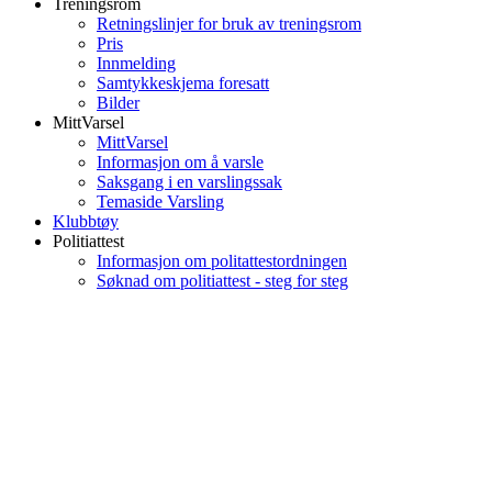
Treningsrom
Retningslinjer for bruk av treningsrom
Pris
Innmelding
Samtykkeskjema foresatt
Bilder
MittVarsel
MittVarsel
Informasjon om å varsle
Saksgang i en varslingssak
Temaside Varsling
Klubbtøy
Politiattest
Informasjon om politattestordningen
Søknad om politiattest - steg for steg