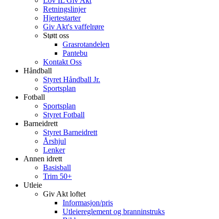
Lov IL Giv Akt
Retningslinjer
Hjertestarter
Giv Akt's vaffelrøre
Støtt oss
Grasrotandelen
Pantebu
Kontakt Oss
Håndball
Styret Håndball Jr.
Sportsplan
Fotball
Sportsplan
Styret Fotball
Barneidrett
Styret Barneidrett
Årshjul
Lenker
Annen idrett
Basisball
Trim 50+
Utleie
Giv Akt loftet
Informasjon/pris
Utleiereglement og branninstruks