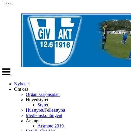
E-post
Veksle
navigasjon
Nyheter
Om oss
Organisasjonsplan
Hovedstyret
Styret
Husstyret/Fellesstyret
Medlemskontingent
Årsmøte
Årsmøte 2019