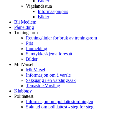
Bilder
Vigelandsstua
Informasjon/pris
Bilder
Bli Medlem
Påmelding
Treningsrom
Retningslinjer for bruk av treningsrom
Pris
Innmelding
Samtykkeskjema foresatt
Bilder
MittVarsel
MittVarsel
Informasjon om å varsle
Saksgang i en varslingssak
Temaside Varsling
Klubbtøy
Politiattest
Informasjon om politattestordningen
Søknad om politiattest - steg for steg