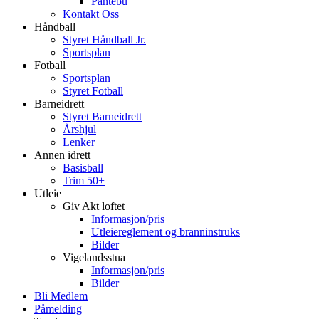
Pantebu
Kontakt Oss
Håndball
Styret Håndball Jr.
Sportsplan
Fotball
Sportsplan
Styret Fotball
Barneidrett
Styret Barneidrett
Årshjul
Lenker
Annen idrett
Basisball
Trim 50+
Utleie
Giv Akt loftet
Informasjon/pris
Utleiereglement og branninstruks
Bilder
Vigelandsstua
Informasjon/pris
Bilder
Bli Medlem
Påmelding