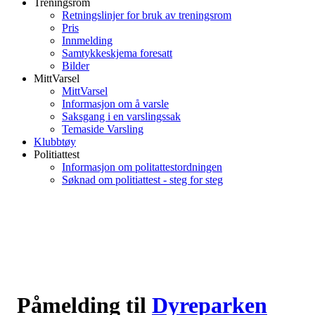
Treningsrom
Retningslinjer for bruk av treningsrom
Pris
Innmelding
Samtykkeskjema foresatt
Bilder
MittVarsel
MittVarsel
Informasjon om å varsle
Saksgang i en varslingssak
Temaside Varsling
Klubbtøy
Politiattest
Informasjon om politattestordningen
Søknad om politiattest - steg for steg
Påmelding til
Dyreparken