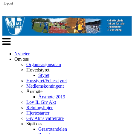
E-post
Veksle
navigasjon
Nyheter
Om oss
Organisasjonsplan
Hovedstyret
Styret
Husstyret/Fellesstyret
Medlemskontingent
Årsmøte
Årsmøte 2019
Lov IL Giv Akt
Retningslinjer
Hjertestarter
Giv Akt's vaffelrøre
Støtt oss
Grasrotandelen