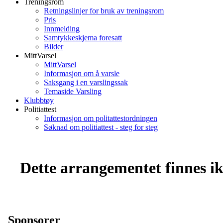
Treningsrom
Retningslinjer for bruk av treningsrom
Pris
Innmelding
Samtykkeskjema foresatt
Bilder
MittVarsel
MittVarsel
Informasjon om å varsle
Saksgang i en varslingssak
Temaside Varsling
Klubbtøy
Politiattest
Informasjon om politattestordningen
Søknad om politiattest - steg for steg
Dette arrangementet finnes ikk
Sponsorer