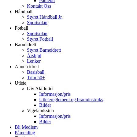
Pantebu
Kontakt Oss
Håndball
Styret Håndball Jr.
Sportsplan
Fotball
Sportsplan
Styret Fotball
Barneidrett
Styret Barneidrett
Årshjul
Lenker
Annen idrett
Basisball
Trim 50+
Utleie
Giv Akt loftet
Informasjon/pris
Utleiereglement og branninstruks
Bilder
Vigelandsstua
Informasjon/pris
Bilder
Bli Medlem
Påmelding