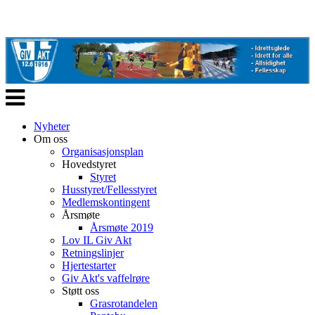
Veksle
navigasjon
Nyheter
Om oss
Organisasjonsplan
Hovedstyret
Styret
Husstyret/Fellesstyret
Medlemskontingent
Årsmøte
Årsmøte 2019
Lov IL Giv Akt
Retningslinjer
Hjertestarter
Giv Akt's vaffelrøre
Støtt oss
Grasrotandelen