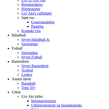
Lov IL Giv Akt
Retningslinjer
Hjertestarter
Giv Akt's vaffelrøre
Støtt oss
Grasrotandelen
Pantebu
Kontakt Oss
Håndball
Styret Håndball Jr.
Sportsplan
Fotball
Sportsplan
Styret Fotball
Barneidrett
Styret Barneidrett
Årshjul
Lenker
Annen idrett
Basisball
Trim 50+
Utleie
Giv Akt loftet
Informasjon/pris
Utleiereglement og branninstruks