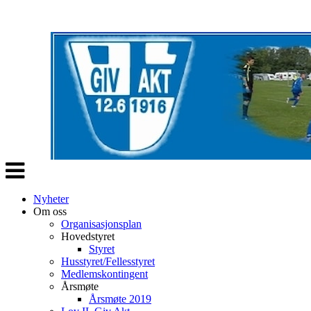
Veksle
navigasjon
Nyheter
Om oss
Organisasjonsplan
Hovedstyret
Styret
Husstyret/Fellesstyret
Medlemskontingent
Årsmøte
Årsmøte 2019