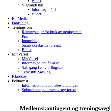
Bilder
Vigelandsstua
Informasjon/pris
Bilder
Bli Medlem
Påmelding
Treningsrom
Retningslinjer for bruk av treningsrom
Pris
Innmelding
Samtykkeskjema foresatt
Bilder
MittVarsel
MittVarsel
Informasjon om å varsle
Saksgang i en varslingssak
Temaside Varsling
Klubbtøy
Politiattest
Informasjon om politattestordningen
Søknad om politiattest - steg for steg
Medlemskontingent og treningsavgi