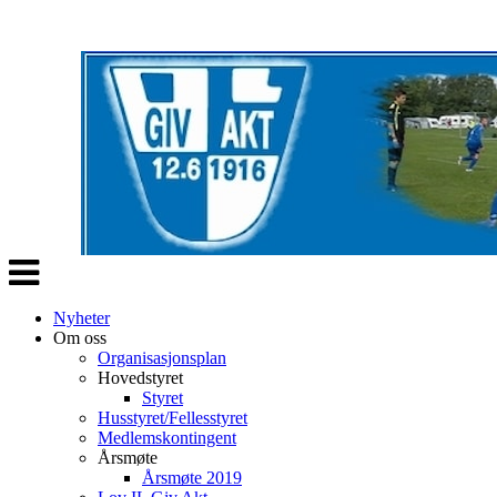
Veksle
navigasjon
Nyheter
Om oss
Organisasjonsplan
Hovedstyret
Styret
Husstyret/Fellesstyret
Medlemskontingent
Årsmøte
Årsmøte 2019