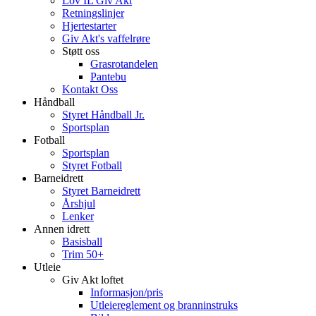
Lov IL Giv Akt
Retningslinjer
Hjertestarter
Giv Akt's vaffelrøre
Støtt oss
Grasrotandelen
Pantebu
Kontakt Oss
Håndball
Styret Håndball Jr.
Sportsplan
Fotball
Sportsplan
Styret Fotball
Barneidrett
Styret Barneidrett
Årshjul
Lenker
Annen idrett
Basisball
Trim 50+
Utleie
Giv Akt loftet
Informasjon/pris
Utleiereglement og branninstruks