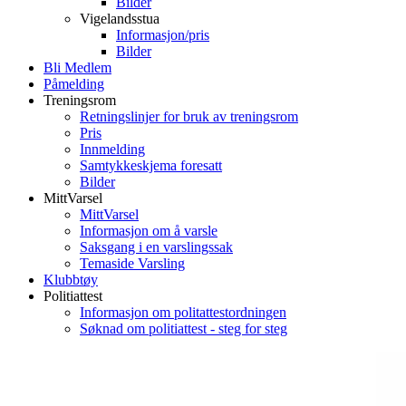
Bilder
Vigelandsstua
Informasjon/pris
Bilder
Bli Medlem
Påmelding
Treningsrom
Retningslinjer for bruk av treningsrom
Pris
Innmelding
Samtykkeskjema foresatt
Bilder
MittVarsel
MittVarsel
Informasjon om å varsle
Saksgang i en varslingssak
Temaside Varsling
Klubbtøy
Politiattest
Informasjon om politattestordningen
Søknad om politiattest - steg for steg