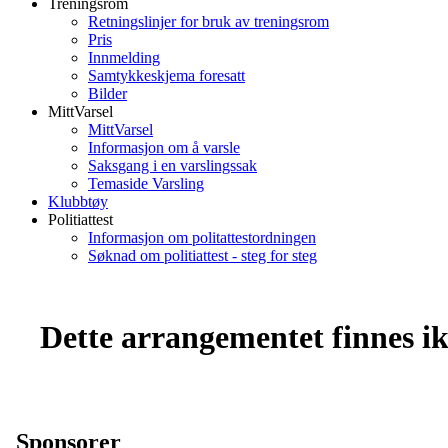
Treningsrom
Retningslinjer for bruk av treningsrom
Pris
Innmelding
Samtykkeskjema foresatt
Bilder
MittVarsel
MittVarsel
Informasjon om å varsle
Saksgang i en varslingssak
Temaside Varsling
Klubbtøy
Politiattest
Informasjon om politattestordningen
Søknad om politiattest - steg for steg
Dette arrangementet finnes ikk
Sponsorer