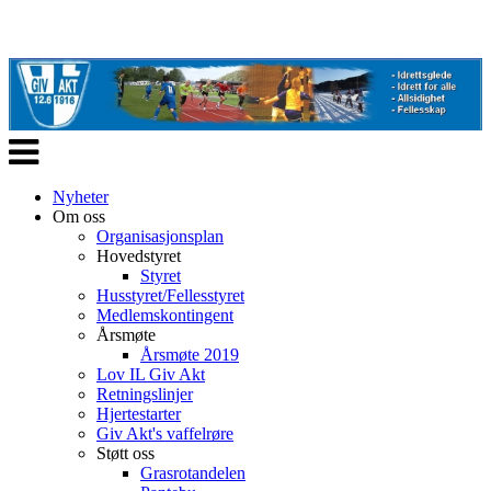
Veksle
navigasjon
Nyheter
Om oss
Organisasjonsplan
Hovedstyret
Styret
Husstyret/Fellesstyret
Medlemskontingent
Årsmøte
Årsmøte 2019
Lov IL Giv Akt
Retningslinjer
Hjertestarter
Giv Akt's vaffelrøre
Støtt oss
Grasrotandelen