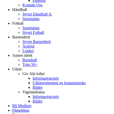
Pantebu
Kontakt Oss
Håndball
Styret Håndball Jr.
Sportsplan
Fotball
Sportsplan
Styret Fotball
Barneidrett
Styret Barneidrett
Årshjul
Lenker
Annen idrett
Basisball
Trim 50+
Utleie
Giv Akt loftet
Informasjon/pris
Utleiereglement og branninstruks
Bilder
Vigelandsstua
Informasjon/pris
Bilder
Bli Medlem
Påmelding