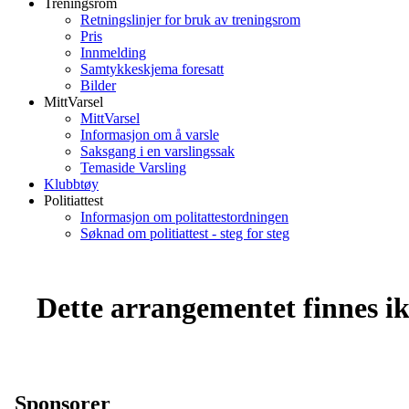
Treningsrom
Retningslinjer for bruk av treningsrom
Pris
Innmelding
Samtykkeskjema foresatt
Bilder
MittVarsel
MittVarsel
Informasjon om å varsle
Saksgang i en varslingssak
Temaside Varsling
Klubbtøy
Politiattest
Informasjon om politattestordningen
Søknad om politiattest - steg for steg
Dette arrangementet finnes ikk
Sponsorer