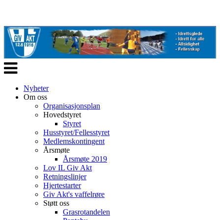
Veksle
navigasjon
Nyheter
Om oss
Organisasjonsplan
Hovedstyret
Styret
Husstyret/Fellesstyret
Medlemskontingent
Årsmøte
Årsmøte 2019
Lov IL Giv Akt
Retningslinjer
Hjertestarter
Giv Akt's vaffelrøre
Støtt oss
Grasrotandelen