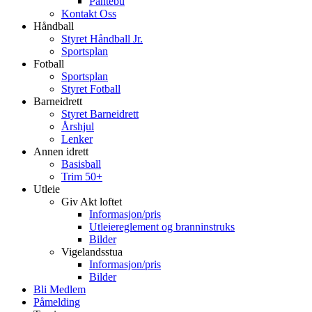
Pantebu
Kontakt Oss
Håndball
Styret Håndball Jr.
Sportsplan
Fotball
Sportsplan
Styret Fotball
Barneidrett
Styret Barneidrett
Årshjul
Lenker
Annen idrett
Basisball
Trim 50+
Utleie
Giv Akt loftet
Informasjon/pris
Utleiereglement og branninstruks
Bilder
Vigelandsstua
Informasjon/pris
Bilder
Bli Medlem
Påmelding