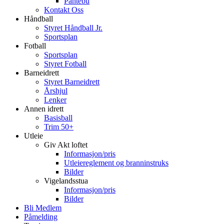
Pantebu
Kontakt Oss
Håndball
Styret Håndball Jr.
Sportsplan
Fotball
Sportsplan
Styret Fotball
Barneidrett
Styret Barneidrett
Årshjul
Lenker
Annen idrett
Basisball
Trim 50+
Utleie
Giv Akt loftet
Informasjon/pris
Utleiereglement og branninstruks
Bilder
Vigelandsstua
Informasjon/pris
Bilder
Bli Medlem
Påmelding