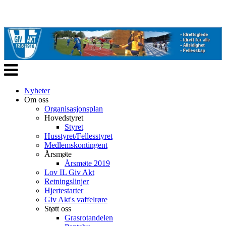
Veksle
navigasjon
Nyheter
Om oss
Organisasjonsplan
Hovedstyret
Styret
Husstyret/Fellesstyret
Medlemskontingent
Årsmøte
Årsmøte 2019
Lov IL Giv Akt
Retningslinjer
Hjertestarter
Giv Akt's vaffelrøre
Støtt oss
Grasrotandelen