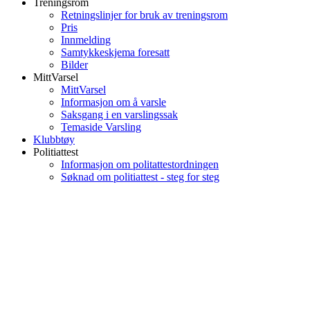
Treningsrom
Retningslinjer for bruk av treningsrom
Pris
Innmelding
Samtykkeskjema foresatt
Bilder
MittVarsel
MittVarsel
Informasjon om å varsle
Saksgang i en varslingssak
Temaside Varsling
Klubbtøy
Politiattest
Informasjon om politattestordningen
Søknad om politiattest - steg for steg