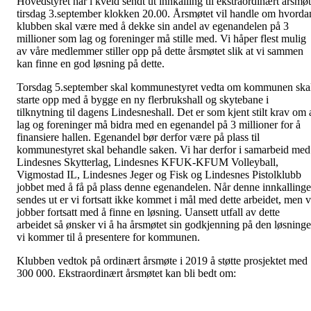
Hovedstyret har i kveld sendt ut innkalling til ekstraordinært årsmø
tirsdag 3.september klokken 20.00. Årsmøtet vil handle om hvorda
klubben skal være med å dekke sin andel av egenandelen på 3
millioner som lag og foreninger må stille med. Vi håper flest mulig
av våre medlemmer stiller opp på dette årsmøtet slik at vi sammen
kan finne en god løsning på dette.
Torsdag 5.september skal kommunestyret vedta om kommunen ska
starte opp med å bygge en ny flerbrukshall og skytebane i
tilknytning til dagens Lindesneshall. Det er som kjent stilt krav om 
lag og foreninger må bidra med en egenandel på 3 millioner for å
finansiere hallen. Egenandel bør derfor være på plass til
kommunestyret skal behandle saken. Vi har derfor i samarbeid med
Lindesnes Skytterlag, Lindesnes KFUK-KFUM Volleyball,
Vigmostad IL, Lindesnes Jeger og Fisk og Lindesnes Pistolklubb
jobbet med å få på plass denne egenandelen. Når denne innkalling
sendes ut er vi fortsatt ikke kommet i mål med dette arbeidet, men v
jobber fortsatt med å finne en løsning. Uansett utfall av dette
arbeidet så ønsker vi å ha årsmøtet sin godkjenning på den løsning
vi kommer til å presentere for kommunen.
Klubben vedtok på ordinært årsmøte i 2019 å støtte prosjektet med
300 000. Ekstraordinært årsmøtet kan bli bedt om: