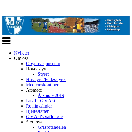
Veksle
navigasjon
Nyheter
Om oss
Organisasjonsplan
Hovedstyret
Styret
Husstyret/Fellesstyret
Medlemskontingent
Årsmøte
Årsmøte 2019
Lov IL Giv Akt
Retningslinjer
Hjertestarter
Giv Akt's vaffelrøre
Støtt oss
Grasrotandelen