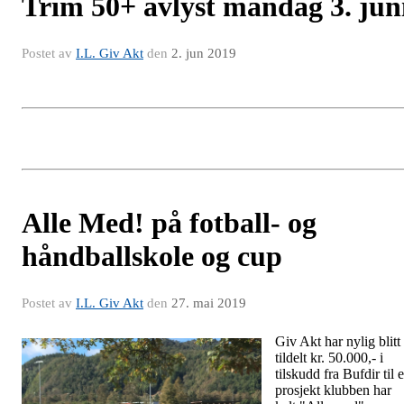
Trim 50+ avlyst mandag 3. jun
Postet av
I.L. Giv Akt
den
2. jun 2019
Alle Med! på fotball- og
håndballskole og cup
Postet av
I.L. Giv Akt
den
27. mai 2019
Giv Akt har nylig blitt
tildelt kr. 50.000,- i
tilskudd fra Bufdir til e
prosjekt klubben har