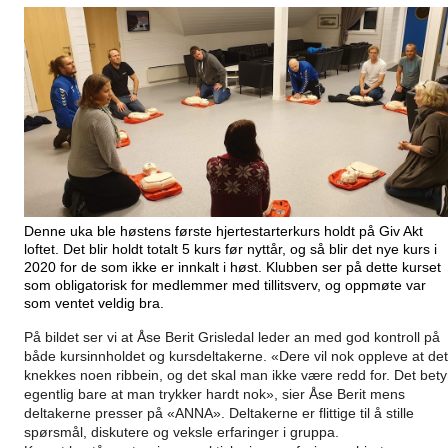
Denne uka ble høstens første hjertestarterkurs holdt på Giv Akt
loftet. Det blir holdt totalt 5 kurs før nyttår, og så blir det nye kurs i
2020 for de som ikke er innkalt i høst. Klubben ser på dette kurset
som obligatorisk for medlemmer med tillitsverv, og oppmøte var
som ventet veldig bra.
På bildet ser vi at Åse Berit Grisledal leder an med god kontroll på
både kursinnholdet og kursdeltakerne. «Dere vil nok oppleve at det
knekkes noen ribbein, og det skal man ikke være redd for. Det bety
egentlig bare at man trykker hardt nok», sier Åse Berit mens
deltakerne presser på «ANNA». Deltakerne er flittige til å stille
spørsmål, diskutere og veksle erfaringer i gruppa.