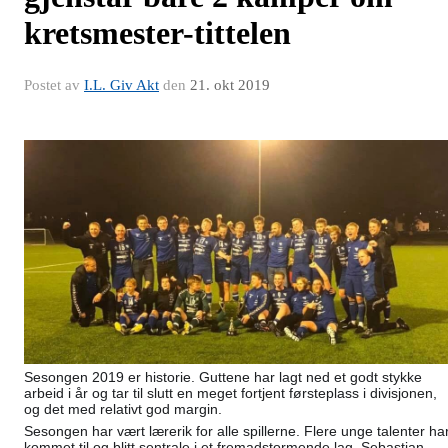
kretsmester-tittelen
Postet av
I.L. Giv Akt
den
21. okt 2019
Sesongen 2019 er historie. Guttene har la
gt ned et godt stykke
arbeid i år og tar til slutt en meget fortjent førsteplass i divisjonen,
og det med relativt god margin.
Sesongen har vært lærerik for alle spillerne. Flere unge talenter ha
kommet til og blitt sentrale i et fremadstormende lag, Sebastian