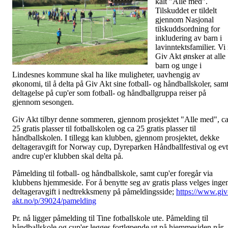
kalt "Alle med".
Tilskuddet er tildelt
gjennom Nasjonal
tilskuddsordning for
inkludering av barn i
lavinntektsfamilier. Vi 
Giv Akt ønsker at alle
barn og unge i
Lindesnes kommune skal ha like muligheter, uavhengig av
økonomi, til å delta på Giv Akt sine fotball- og håndballskoler, sam
deltagelse på cup'er som fotball- og håndballgruppa reiser på
gjennom sesongen.
Giv Akt tilbyr denne sommeren, gjennom prosjektet "Alle med", c
25 gratis plasser til fotballskolen og ca 25 gratis plasser til
håndballskolen. I tillegg kan klubben, gjennom prosjektet, dekke
deltageravgift for Norway cup, Dyreparken Håndballfestival og evt
andre cup'er klubben skal delta på.
Påmelding til fotball- og håndballskole, samt cup'er foregår via
klubbens hjemmeside. For å benytte seg av gratis plass velges inge
deltageravgift i nedtrekksmeny på påmeldingsside;
https://www.giv
akt.no/p/39024/pamelding
Pr. nå ligger påmelding til Tine fotballskole ute. Påmelding til
håndballskole og cup'er legges fortløpende ut på hjemmesiden når