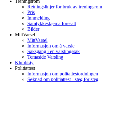
Treningsrom
Retningslinjer for bruk av treningsrom
Pris
Innmelding
Samtykkeskjema foresatt
Bilder
MittVarsel
MittVarsel
Informasjon om å varsle
Saksgang i en varslingssak
Temaside Varsling
Klubbtøy
Politiattest
Informasjon om politattestordningen
Søknad om politiattest - steg for steg