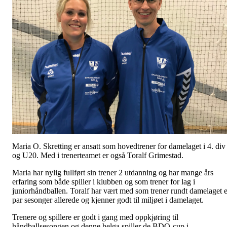
Maria O. Skretting er ansatt som hovedtrener for damelaget i 4. div
og U20. Med i trenerteamet er også Toralf Grimestad.
Maria har nylig fullført sin trener 2 utdanning og har mange års
erfaring som både spiller i klubben og som trener for lag i
juniorhåndballen. Toralf har vært med som trener rundt damelaget e
par sesonger allerede og kjenner godt til miljøet i damelaget.
Trenere og spillere er godt i gang med oppkjøring til
håndballsesongen og denne helga spiller de BDO-cup i