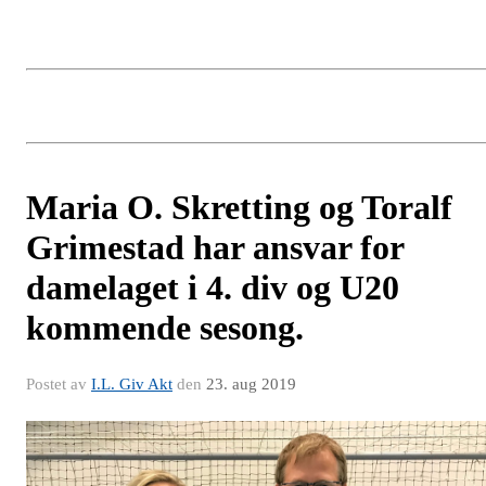
​Maria O. Skretting og Toralf
Grimestad har ansvar for
damelaget i 4. div og U20
kommende sesong.
Postet av
I.L. Giv Akt
den
23. aug 2019