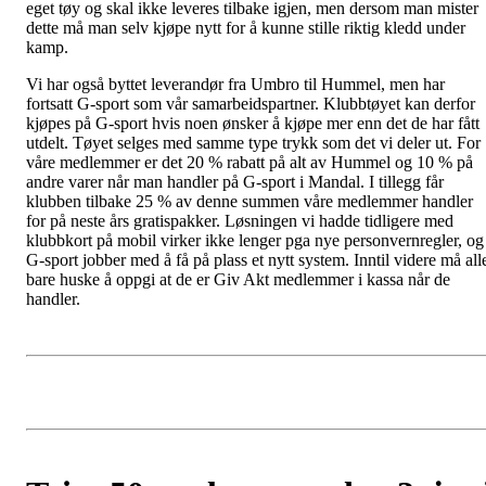
eget tøy og skal ikke leveres tilbake igjen, men dersom man mister
dette må man selv kjøpe nytt for å kunne stille riktig kledd under
kamp.
Vi har også byttet leverandør fra Umbro til Hummel, men har
fortsatt G-sport som vår samarbeidspartner. Klubbtøyet kan derfor
kjøpes på G-sport hvis noen ønsker å kjøpe mer enn det de har fått
utdelt. Tøyet selges med samme type trykk som det vi deler ut. For
våre medlemmer er det 20 % rabatt på alt av Hummel og 10 % på
andre varer når man handler på G-sport i Mandal. I tillegg får
klubben tilbake 25 % av denne summen våre medlemmer handler
for på neste års gratispakker. Løsningen vi hadde tidligere med
klubbkort på mobil virker ikke lenger pga nye personvernregler, og
G-sport jobber med å få på plass et nytt system. Inntil videre må all
bare huske å oppgi at de er Giv Akt medlemmer i kassa når de
handler.