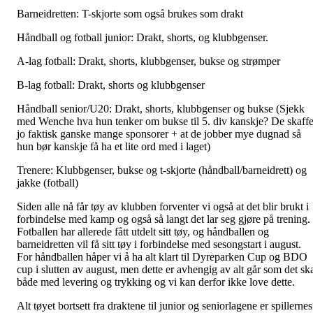
Barneidretten: T-skjorte som også brukes som drakt
Håndball og fotball junior: Drakt, shorts, og klubbgenser.
A-lag fotball: Drakt, shorts, klubbgenser, bukse og strømper
B-lag fotball: Drakt, shorts og klubbgenser
Håndball senior/U20: Drakt, shorts, klubbgenser og bukse (Sjekk
med Wenche hva hun tenker om bukse til 5. div kanskje? De skaffe
jo faktisk ganske mange sponsorer + at de jobber mye dugnad så
hun bør kanskje få ha et lite ord med i laget)
Trenere: Klubbgenser, bukse og t-skjorte (håndball/barneidrett) og
jakke (fotball)
Siden alle nå får tøy av klubben forventer vi også at det blir brukt i
forbindelse med kamp og også så langt det lar seg gjøre på trening.
Fotballen har allerede fått utdelt sitt tøy, og håndballen og
barneidretten vil få sitt tøy i forbindelse med sesongstart i august.
For håndballen håper vi å ha alt klart til Dyreparken Cup og BDO
cup i slutten av august, men dette er avhengig av alt går som det sk
både med levering og trykking og vi kan derfor ikke love dette.
Alt tøyet bortsett fra draktene til junior og seniorlagene er spillernes