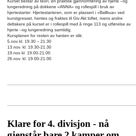
Kurset består av teori, en praktisk gjennomføring av hjerte –og
lungeredning på dokkene «ANNA» og rollespill i bruk av
hjertestarter. Hjertestarteren, som er plassert i «Ballbua» ved
kunstgresset, hentes og fraktes til Giv Akt loftet, mens andre
deltakere på kurset er i rollespill med å ringe 113 og utførelse av
hjerte –og lungeredning samtidig.
Kursplanen for resten av høsten er slik:
5.nov kl. 19.30 – 21.30
13.nov. kl. 19.30-21.30
19.nov kl. 19.00-21.00
26.nov. kl. 19.00-21.00
Klare for 4. divisjon - nå
gjenstår bare 2 kamper om