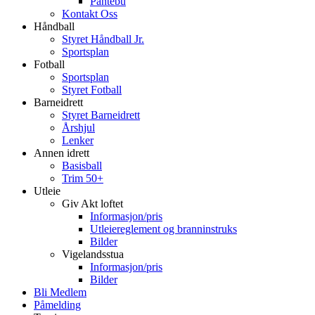
Pantebu
Kontakt Oss
Håndball
Styret Håndball Jr.
Sportsplan
Fotball
Sportsplan
Styret Fotball
Barneidrett
Styret Barneidrett
Årshjul
Lenker
Annen idrett
Basisball
Trim 50+
Utleie
Giv Akt loftet
Informasjon/pris
Utleiereglement og branninstruks
Bilder
Vigelandsstua
Informasjon/pris
Bilder
Bli Medlem
Påmelding