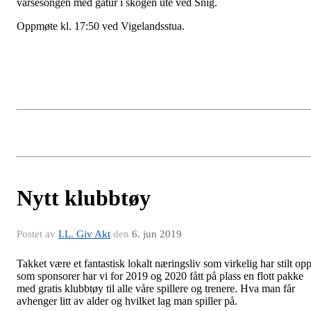
vårsesongen med gåtur i skogen ute ved Snig.
Oppmøte kl. 17:50 ved Vigelandsstua.
Nytt klubbtøy
Postet av
I.L. Giv Akt
den
6. jun 2019
Takket være et fantastisk lokalt næringsliv som virkelig har stilt op
som sponsorer har vi for 2019 og 2020 fått på plass en flott pakke
med gratis klubbtøy til alle våre spillere og trenere. Hva man får
avhenger litt av alder og hvilket lag man spiller på.