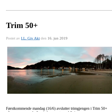
Trim 50+
Postet av
I.L. Giv Akt
den
16. jun 2019
Førstkommende mandag (16/6) avslutter trimgjengen i Trim 50+