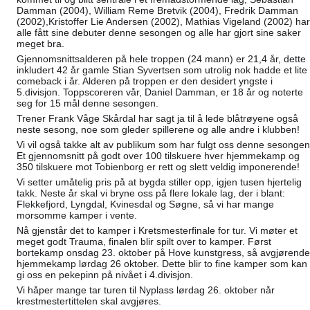
Damman (2004), William Reme Bretvik (2004), Fredrik Damman
(2002),Kristoffer Lie Andersen (2002), Mathias Vigeland (2002) har
alle fått sine debuter denne sesongen og alle har
gjort sine saker
meget bra.
Gjennomsnittsalderen på hele troppen (24 mann) er 21,4 år, dette
inkludert 42 år gamle Stian Syvertsen som utrolig nok hadde et lite
comeback i år. Alderen på troppen er den desidert yngste i
5.divisjon. Toppscoreren vår, Daniel Damman, er 18 år og noterte
seg for 15 mål denne sesongen.
Trener Frank Våge Skårdal har sagt ja til å lede blåtrøyene også
neste sesong, noe som gleder spillerene og alle andre i klubben!
Vi vil også takke alt av publikum som har fulgt oss denne sesongen
Et gjennomsnitt på godt over 100 tilskuere hver hjemmekamp og
350 tilskuere mot Tobienborg er rett og slett veldig imponerende!
Vi setter umåtelig pris på at bygda stiller opp, igjen tusen hjertelig
takk. Neste år skal vi bryne oss på flere lokale lag, der i blant:
Flekkefjord, Lyngdal, Kvinesdal og Søgne, så vi har mange
morsomme kamper i vente.
Nå gjenstår det to kamper i Kretsmesterfinale for tur. Vi møter et
meget godt Trauma, finalen blir spilt over to kamper. Først
bortekamp onsdag 23. oktober på Hove kunstgress, så avgjørende
hjemmekamp lørdag 26 oktober. Dette blir to fine kamper som kan
gi oss en pekepinn på nivået i 4.divisjon.
Vi håper mange tar turen til Nyplass lørdag 26. oktober når
krestmestertittelen skal avgjøres.