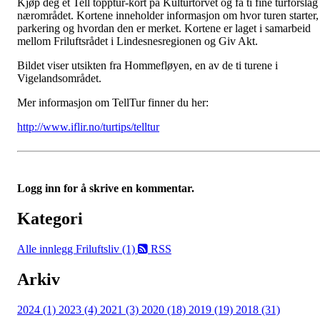
Kjøp deg et Tell topptur-kort på Kulturtorvet og få ti fine turforslag 
nærområdet. Kortene inneholder informasjon om hvor turen starter,
parkering og hvordan den er merket. Kortene er laget i samarbeid
mellom Friluftsrådet i Lindesnesregionen og Giv Akt.
Bildet viser utsikten fra Hommefløyen, en av de ti turene i
Vigelandsområdet.
Mer informasjon om TellTur finner du her:
http://www.iflir.no/turtips/telltur
Logg inn for å skrive en kommentar.
Kategori
Alle innlegg
Friluftsliv (1)
RSS
Arkiv
2024 (1)
2023 (4)
2021 (3)
2020 (18)
2019 (19)
2018 (31)