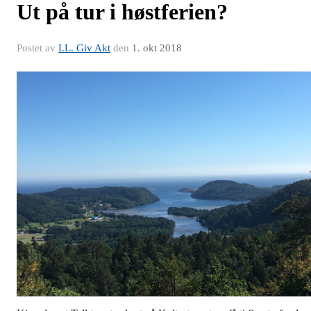
Ut på tur i høstferien?
Postet av
I.L. Giv Akt
den
1. okt 2018