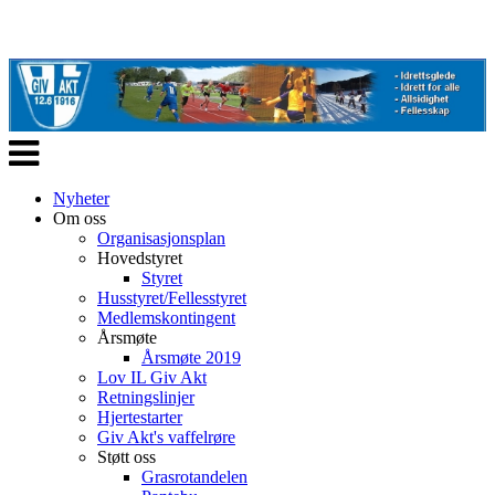
Veksle
navigasjon
Nyheter
Om oss
Organisasjonsplan
Hovedstyret
Styret
Husstyret/Fellesstyret
Medlemskontingent
Årsmøte
Årsmøte 2019
Lov IL Giv Akt
Retningslinjer
Hjertestarter
Giv Akt's vaffelrøre
Støtt oss
Grasrotandelen