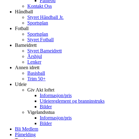
Pantebu
Kontakt Oss
Håndball
Styret Håndball Jr.
Sportsplan
Fotball
Sportsplan
Styret Fotball
Barneidrett
Styret Barneidrett
Årshjul
Lenker
Annen idrett
Basisball
Trim 50+
Utleie
Giv Akt loftet
Informasjon/pris
Utleiereglement og branninstruks
Bilder
Vigelandsstua
Informasjon/pris
Bilder
Bli Medlem
Påmelding