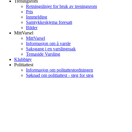
Treningsrom
Retningslinjer for bruk av treningsrom
Pris
Innmelding
Samtykkeskjema foresatt
Bilder
MittVarsel
MittVarsel
Informasjon om å varsle
Saksgang i en varslingssak
Temaside Varsling
Klubbtøy
Politiattest
Informasjon om politattestordningen
Søknad om politiattest - steg for steg