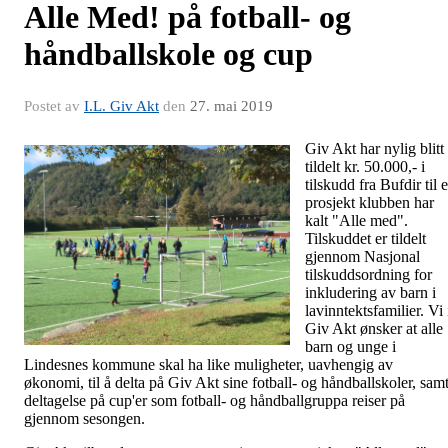
Alle Med! på fotball- og
håndballskole og cup
Postet av
I.L. Giv Akt
den
27. mai 2019
Giv Akt har nylig blitt
tildelt kr. 50.000,- i
tilskudd fra Bufdir til e
prosjekt klubben har
kalt "Alle med".
Tilskuddet er tildelt
gjennom Nasjonal
tilskuddsordning for
inkludering av barn i
lavinntektsfamilier. Vi 
Giv Akt ønsker at alle
barn og unge i
Lindesnes kommune skal ha like muligheter, uavhengig av
økonomi, til å delta på Giv Akt sine fotball- og håndballskoler, sam
deltagelse på cup'er som fotball- og håndballgruppa reiser på
gjennom sesongen.