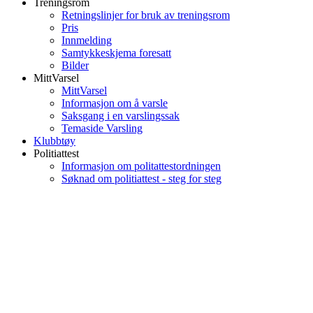
Treningsrom
Retningslinjer for bruk av treningsrom
Pris
Innmelding
Samtykkeskjema foresatt
Bilder
MittVarsel
MittVarsel
Informasjon om å varsle
Saksgang i en varslingssak
Temaside Varsling
Klubbtøy
Politiattest
Informasjon om politattestordningen
Søknad om politiattest - steg for steg