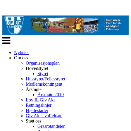
Veksle
navigasjon
Nyheter
Om oss
Organisasjonsplan
Hovedstyret
Styret
Husstyret/Fellesstyret
Medlemskontingent
Årsmøte
Årsmøte 2019
Lov IL Giv Akt
Retningslinjer
Hjertestarter
Giv Akt's vaffelrøre
Støtt oss
Grasrotandelen