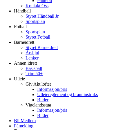
Pantebu
Kontakt Oss
Håndball
Styret Håndball Jr.
Sportsplan
Fotball
Sportsplan
Styret Fotball
Barneidrett
Styret Barneidrett
Årshjul
Lenker
Annen idrett
Basisball
Trim 50+
Utleie
Giv Akt loftet
Informasjon/pris
Utleiereglement og branninstruks
Bilder
Vigelandsstua
Informasjon/pris
Bilder
Bli Medlem
Påmelding