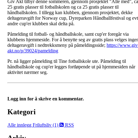
Giv Akt tilbyr denne sommeren, gjennom prosjektet "Alle med", c
25 gratis plasser til fotballskolen og ca 25 gratis plasser til
håndballskolen. I tillegg kan klubben, gjennom prosjektet, dekke
deltageravgift for Norway cup, Dyreparken Håndballfestival og evt
andre cup'er klubben skal delta på.
Påmelding til fotball- og håndballskole, samt cup'er foregår via
klubbens hjemmeside. For å benytte seg av gratis plass velges inge
deltageravgift i nedtrekksmeny på påmeldingsside;
https://www.giv
akt.no/p/39024/pamelding
Pr. nå ligger påmelding til Tine fotballskole ute. Påmelding til
håndballskole og cup'er legges fortløpende ut på hjemmesiden når
aktivitet nærmer seg.
Logg inn for å skrive en kommentar.
Kategori
Alle innlegg
Friluftsliv (1)
RSS