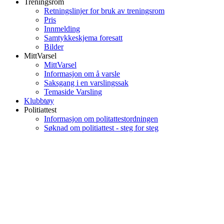
Treningsrom
Retningslinjer for bruk av treningsrom
Pris
Innmelding
Samtykkeskjema foresatt
Bilder
MittVarsel
MittVarsel
Informasjon om å varsle
Saksgang i en varslingssak
Temaside Varsling
Klubbtøy
Politiattest
Informasjon om politattestordningen
Søknad om politiattest - steg for steg