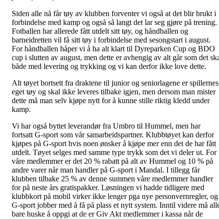
Siden alle nå får tøy av klubben forventer vi også at det blir brukt i
forbindelse med kamp og også så langt det lar seg gjøre på trening.
Fotballen har allerede fått utdelt sitt tøy, og håndballen og
barneidretten vil få sitt tøy i forbindelse med sesongstart i august.
For håndballen håper vi å ha alt klart til Dyreparken Cup og BDO
cup i slutten av august, men dette er avhengig av alt går som det sk
både med levering og trykking og vi kan derfor ikke love dette.
Alt tøyet bortsett fra draktene til junior og seniorlagene er spillernes
eget tøy og skal ikke leveres tilbake igjen, men dersom man mister
dette må man selv kjøpe nytt for å kunne stille riktig kledd under
kamp.
Vi har også byttet leverandør fra Umbro til Hummel, men har
fortsatt G-sport som vår samarbeidspartner. Klubbtøyet kan derfor
kjøpes på G-sport hvis noen ønsker å kjøpe mer enn det de har fått
utdelt. Tøyet selges med samme type trykk som det vi deler ut. For
våre medlemmer er det 20 % rabatt på alt av Hummel og 10 % på
andre varer når man handler på G-sport i Mandal. I tillegg får
klubben tilbake 25 % av denne summen våre medlemmer handler
for på neste års gratispakker. Løsningen vi hadde tidligere med
klubbkort på mobil virker ikke lenger pga nye personvernregler, og
G-sport jobber med å få på plass et nytt system. Inntil videre må all
bare huske å oppgi at de er Giv Akt medlemmer i kassa når de