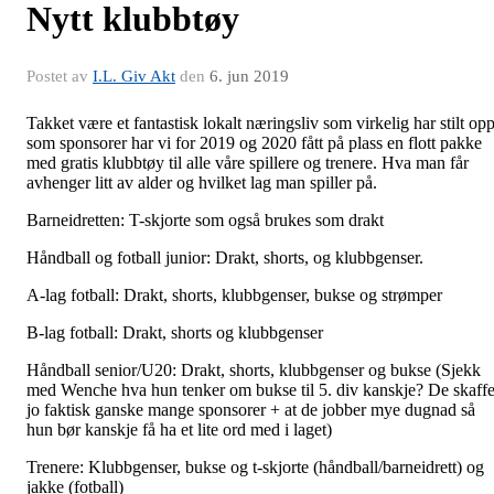
Nytt klubbtøy
Postet av
I.L. Giv Akt
den
6. jun 2019
Takket være et fantastisk lokalt næringsliv som virkelig har stilt op
som sponsorer har vi for 2019 og 2020 fått på plass en flott pakke
med gratis klubbtøy til alle våre spillere og trenere. Hva man får
avhenger litt av alder og hvilket lag man spiller på.
Barneidretten: T-skjorte som også brukes som drakt
Håndball og fotball junior: Drakt, shorts, og klubbgenser.
A-lag fotball: Drakt, shorts, klubbgenser, bukse og strømper
B-lag fotball: Drakt, shorts og klubbgenser
Håndball senior/U20: Drakt, shorts, klubbgenser og bukse (Sjekk
med Wenche hva hun tenker om bukse til 5. div kanskje? De skaffe
jo faktisk ganske mange sponsorer + at de jobber mye dugnad så
hun bør kanskje få ha et lite ord med i laget)
Trenere: Klubbgenser, bukse og t-skjorte (håndball/barneidrett) og
jakke (fotball)