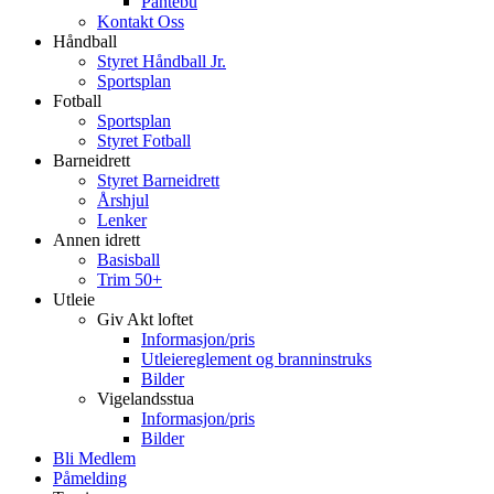
Pantebu
Kontakt Oss
Håndball
Styret Håndball Jr.
Sportsplan
Fotball
Sportsplan
Styret Fotball
Barneidrett
Styret Barneidrett
Årshjul
Lenker
Annen idrett
Basisball
Trim 50+
Utleie
Giv Akt loftet
Informasjon/pris
Utleiereglement og branninstruks
Bilder
Vigelandsstua
Informasjon/pris
Bilder
Bli Medlem
Påmelding