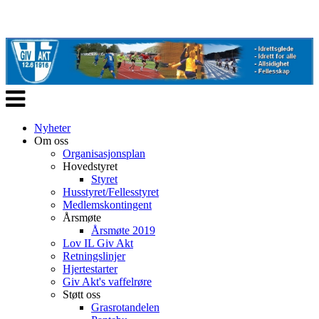
Veksle
navigasjon
Nyheter
Om oss
Organisasjonsplan
Hovedstyret
Styret
Husstyret/Fellesstyret
Medlemskontingent
Årsmøte
Årsmøte 2019
Lov IL Giv Akt
Retningslinjer
Hjertestarter
Giv Akt's vaffelrøre
Støtt oss
Grasrotandelen