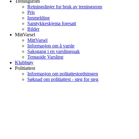
Treningsrom
Retningslinjer for bruk av treningsrom
Pris
Innmelding
Samtykkeskjema foresatt
Bilder
MittVarsel
MittVarsel
Informasjon om å varsle
Saksgang i en varslingssak
Temaside Varsling
Klubbtøy
Politiattest
Informasjon om politattestordningen
Søknad om politiattest - steg for steg