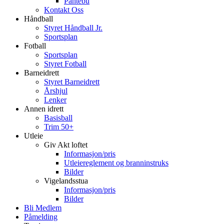
Pantebu
Kontakt Oss
Håndball
Styret Håndball Jr.
Sportsplan
Fotball
Sportsplan
Styret Fotball
Barneidrett
Styret Barneidrett
Årshjul
Lenker
Annen idrett
Basisball
Trim 50+
Utleie
Giv Akt loftet
Informasjon/pris
Utleiereglement og branninstruks
Bilder
Vigelandsstua
Informasjon/pris
Bilder
Bli Medlem
Påmelding