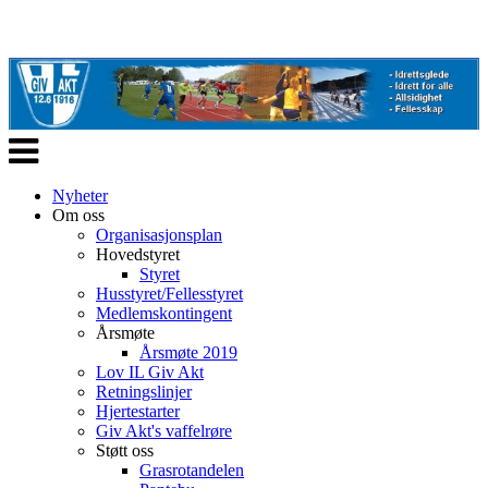
Veksle
navigasjon
Nyheter
Om oss
Organisasjonsplan
Hovedstyret
Styret
Husstyret/Fellesstyret
Medlemskontingent
Årsmøte
Årsmøte 2019
Lov IL Giv Akt
Retningslinjer
Hjertestarter
Giv Akt's vaffelrøre
Støtt oss
Grasrotandelen