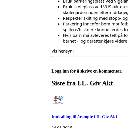
Bruk parkeringsplass ved Vigeland
Bruk skoleplass ved VUS når du sk
skolegården noen ettermiddager,
Respekter skilting med stopp- og 
Parkering innenfor bom mot fotb
spillere/tilskuere kunne ferdes fri
Hvis barn må avleveres tett på fo
barnet -  og deretter kjøre vider
Vis hensyn!
Logg inn for å skrive en kommentar.
Siste fra I.L. Giv Akt
Innkalling til årsmøte i IL Giv Akt
24.01.2026