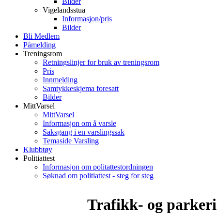
Bilder
Vigelandsstua
Informasjon/pris
Bilder
Bli Medlem
Påmelding
Treningsrom
Retningslinjer for bruk av treningsrom
Pris
Innmelding
Samtykkeskjema foresatt
Bilder
MittVarsel
MittVarsel
Informasjon om å varsle
Saksgang i en varslingssak
Temaside Varsling
Klubbtøy
Politiattest
Informasjon om politattestordningen
Søknad om politiattest - steg for steg
Trafikk- og parkeri