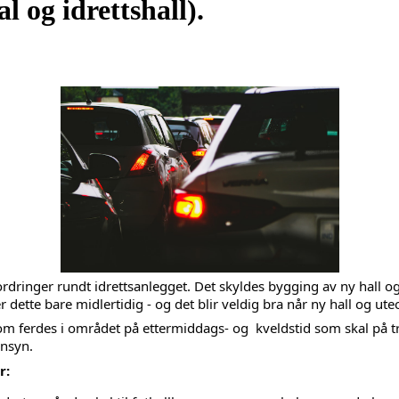
l og idrettshall).
ordringer rundt idrettsanlegget. Det skyldes bygging av ny hall o
dette bare midlertidig - og det blir veldig bra når ny hall og uteo
 ferdes i området på ettermiddags- og  kveldstid som skal på tr
nsyn.
r: