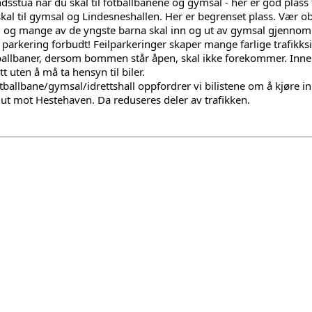
sstua når du skal til fotballbanene og gymsal - her er god plass t
al til gymsal og Lindesneshallen. Her er begrenset plass. Vær obs
 og mange av de yngste barna skal inn og ut av gymsal gjennom
parkering forbudt! Feilparkeringer skaper mange farlige trafikksi
allbaner, dersom bommen står åpen, skal ikke forekommer. Innen
tt uten å må ta hensyn til biler.
tballbane/gymsal/idrettshall oppfordrer vi bilistene om å kjøre inn
e ut mot Hestehaven. Da reduseres deler av trafikken.