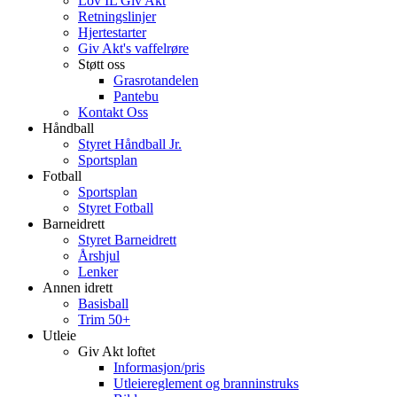
Lov IL Giv Akt
Retningslinjer
Hjertestarter
Giv Akt's vaffelrøre
Støtt oss
Grasrotandelen
Pantebu
Kontakt Oss
Håndball
Styret Håndball Jr.
Sportsplan
Fotball
Sportsplan
Styret Fotball
Barneidrett
Styret Barneidrett
Årshjul
Lenker
Annen idrett
Basisball
Trim 50+
Utleie
Giv Akt loftet
Informasjon/pris
Utleiereglement og branninstruks