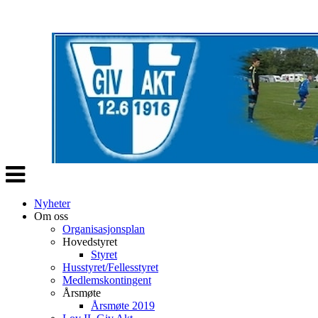
Veksle
navigasjon
Nyheter
Om oss
Organisasjonsplan
Hovedstyret
Styret
Husstyret/Fellesstyret
Medlemskontingent
Årsmøte
Årsmøte 2019