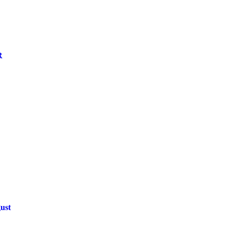
R
ust