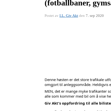
(fotballbaner, gymsa
Postet av
I.L. Giv Akt
den
7. sep 2020
Denne høsten er det store trafikale utf
omgjort til anleggsområde. Heldigvis er 
MEN, det er mange myke trafikanter som
alle som kommer med bil om å vise he
Giv Akt's oppfordring til alle biliste