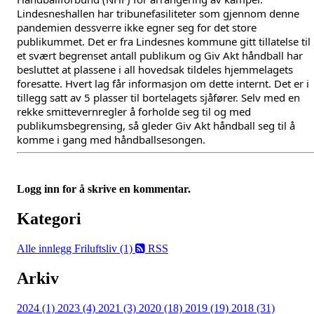
Lindesneshallen har tribunefasiliteter som gjennom denne 
pandemien dessverre ikke egner seg for det store 
publikummet. Det er fra Lindesnes kommune gitt tillatelse til 
et svært begrenset antall publikum og Giv Akt håndball har 
besluttet at plassene i all hovedsak tildeles hjemmelagets 
foresatte. Hvert lag får informasjon om dette internt. Det er i 
tillegg satt av 5 plasser til bortelagets sjåfører. Selv med en 
rekke smittevernregler å forholde seg til og med 
publikumsbegrensing, så gleder Giv Akt håndball seg til å 
komme i gang med håndballsesongen.
Logg inn for å skrive en kommentar.
Kategori
Alle innlegg
Friluftsliv (1)
RSS
Arkiv
2024 (1)
2023 (4)
2021 (3)
2020 (18)
2019 (19)
2018 (31)