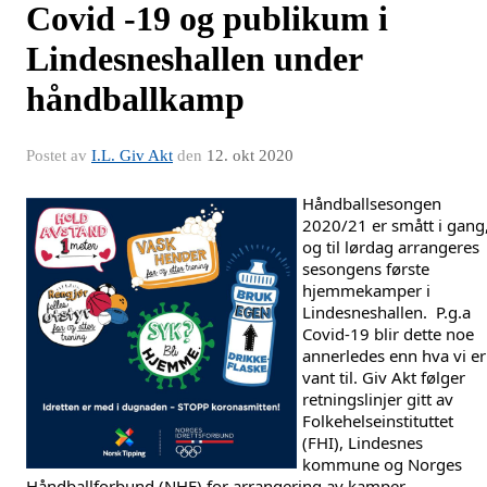
Covid -19 og publikum i
Lindesneshallen under
håndballkamp
Postet av
I.L. Giv Akt
den
12. okt 2020
Håndballsesongen 
2020/21 er smått i gang,
og til lørdag arrangeres 
sesongens første 
hjemmekamper i 
Lindesneshallen.  P.g.a 
Covid-19 blir dette noe 
annerledes enn hva vi er 
vant til. Giv Akt følger 
retningslinjer gitt av 
Folkehelseinstituttet 
(FHI), Lindesnes 
kommune og Norges 
Håndballforbund (NHF) for arrangering av kamper. 