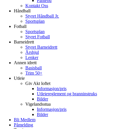
Pantebu
Kontakt Oss
Håndball
Styret Håndball Jr.
Sportsplan
Fotball
Sportsplan
Styret Fotball
Barneidrett
Styret Barneidrett
Årshjul
Lenker
Annen idrett
Basisball
Trim 50+
Utleie
Giv Akt loftet
Informasjon/pris
Utleiereglement og branninstruks
Bilder
Vigelandsstua
Informasjon/pris
Bilder
Bli Medlem
Påmelding