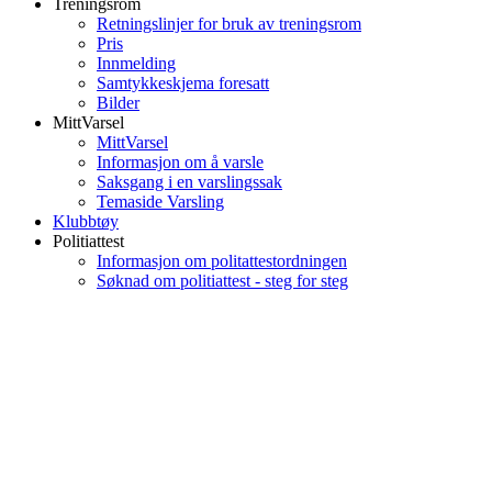
Treningsrom
Retningslinjer for bruk av treningsrom
Pris
Innmelding
Samtykkeskjema foresatt
Bilder
MittVarsel
MittVarsel
Informasjon om å varsle
Saksgang i en varslingssak
Temaside Varsling
Klubbtøy
Politiattest
Informasjon om politattestordningen
Søknad om politiattest - steg for steg