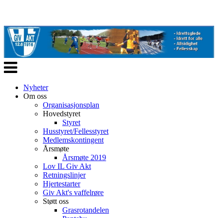
Veksle
navigasjon
Nyheter
Om oss
Organisasjonsplan
Hovedstyret
Styret
Husstyret/Fellesstyret
Medlemskontingent
Årsmøte
Årsmøte 2019
Lov IL Giv Akt
Retningslinjer
Hjertestarter
Giv Akt's vaffelrøre
Støtt oss
Grasrotandelen