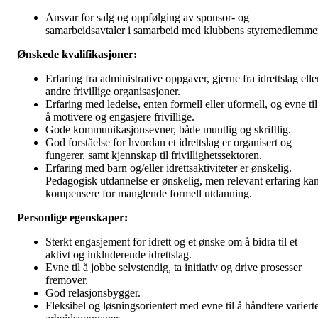
Ansvar for salg og oppfølging av sponsor- og
samarbeidsavtaler i samarbeid med klubbens styremedlemme
Ønskede kvalifikasjoner:
Erfaring fra administrative oppgaver, gjerne fra idrettslag elle
andre frivillige organisasjoner.
Erfaring med ledelse, enten formell eller uformell, og evne til
å motivere og engasjere frivillige.
Gode kommunikasjonsevner, både muntlig og skriftlig.
God forståelse for hvordan et idrettslag er organisert og
fungerer, samt kjennskap til frivillighetssektoren.
Erfaring med barn og/eller idrettsaktiviteter er ønskelig.
Pedagogisk utdannelse er ønskelig, men relevant erfaring ka
kompensere for manglende formell utdanning.
Personlige egenskaper:
Sterkt engasjement for idrett og et ønske om å bidra til et
aktivt og inkluderende idrettslag.
Evne til å jobbe selvstendig, ta initiativ og drive prosesser
fremover.
God relasjonsbygger.
Fleksibel og løsningsorientert med evne til å håndtere variert