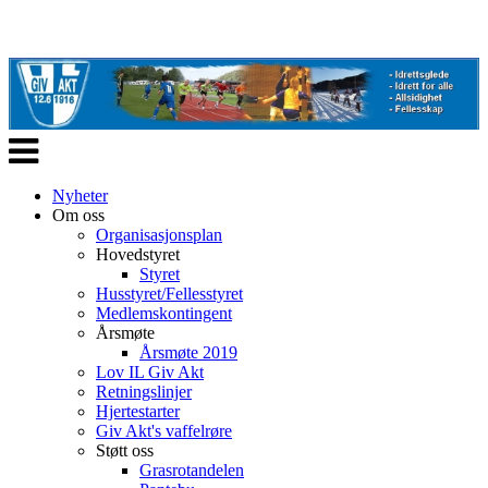
Veksle
navigasjon
Nyheter
Om oss
Organisasjonsplan
Hovedstyret
Styret
Husstyret/Fellesstyret
Medlemskontingent
Årsmøte
Årsmøte 2019
Lov IL Giv Akt
Retningslinjer
Hjertestarter
Giv Akt's vaffelrøre
Støtt oss
Grasrotandelen