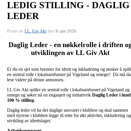
LEDIG STILLING - DAGLIG
LEDER
Postet av
I.L. Giv Akt
den
9. jan 2026
Daglig Leder - en nøkkelrolle i driften o
utviklingen av I.L Giv Akt
Er du en sjel som brenner for idrett og inkludering og ønsker å spill
en sentral rolle i lokalsamfunnet på Vigeland og omegn? Da må du
lese videre på denne annonsen.
I.L Giv Akt spiller en sentral rolle i lokalsamfunnet på Vigeland og
omegn og søker nå en engasjert og initiativrik
Daglig Leder i innti
100 % stilling
.
Daglig leder vil ha det daglige ansvaret i klubben og skal sammen
med styrene i klubben legge til rette for økt aktivitet, inkludering og
utvikling av idrettslaget.
Arbeidsoppgaver