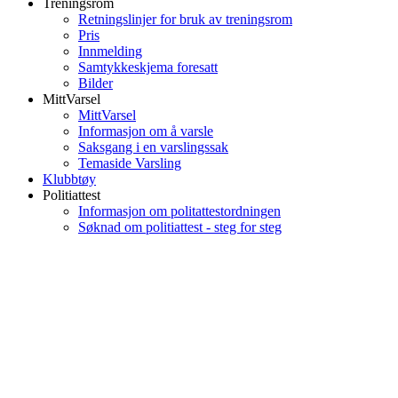
Treningsrom
Retningslinjer for bruk av treningsrom
Pris
Innmelding
Samtykkeskjema foresatt
Bilder
MittVarsel
MittVarsel
Informasjon om å varsle
Saksgang i en varslingssak
Temaside Varsling
Klubbtøy
Politiattest
Informasjon om politattestordningen
Søknad om politiattest - steg for steg