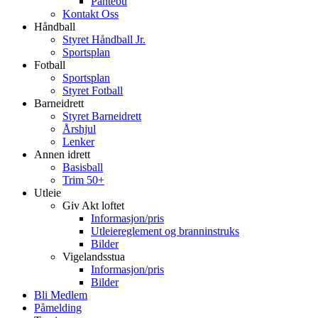
Pantebu
Kontakt Oss
Håndball
Styret Håndball Jr.
Sportsplan
Fotball
Sportsplan
Styret Fotball
Barneidrett
Styret Barneidrett
Årshjul
Lenker
Annen idrett
Basisball
Trim 50+
Utleie
Giv Akt loftet
Informasjon/pris
Utleiereglement og branninstruks
Bilder
Vigelandsstua
Informasjon/pris
Bilder
Bli Medlem
Påmelding