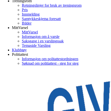
Treningsrom
Retningslinjer for bruk av treningsrom
Pris
Innmelding
Samtykkeskjema foresatt
Bilder
MittVarsel
MittVarsel
Informasjon om å varsle
Saksgang i en varslingssak
Temaside Varsling
Klubbtøy
Politiattest
Informasjon om politattestordningen
Søknad om politiattest - steg for steg