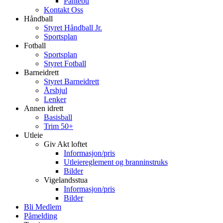
Pantebu
Kontakt Oss
Håndball
Styret Håndball Jr.
Sportsplan
Fotball
Sportsplan
Styret Fotball
Barneidrett
Styret Barneidrett
Årshjul
Lenker
Annen idrett
Basisball
Trim 50+
Utleie
Giv Akt loftet
Informasjon/pris
Utleiereglement og branninstruks
Bilder
Vigelandsstua
Informasjon/pris
Bilder
Bli Medlem
Påmelding