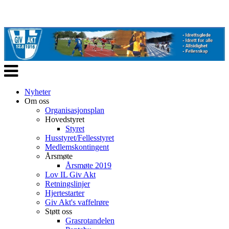
Veksle
navigasjon
Nyheter
Om oss
Organisasjonsplan
Hovedstyret
Styret
Husstyret/Fellesstyret
Medlemskontingent
Årsmøte
Årsmøte 2019
Lov IL Giv Akt
Retningslinjer
Hjertestarter
Giv Akt's vaffelrøre
Støtt oss
Grasrotandelen