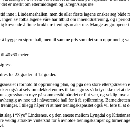
år det er mørkt om ettermiddagen og is/regn/slaps ute.
tid inne i Lindesneshallen, men de aller fleste lagene ønsker seg både me
g. Ingen av fotballagene våre har tilbud om innendørstrening, og i per
eldig krevende å finne brukbare treningsarealer ute. Mange av gruppene i
 å bygge en større hall, men til samme pris som det som opprinnelig var 
 til 40x60 meter.
tgress.
es fra 23 grader til 12 grader.
arealet i forhold til opprinnelig plan, og pga den store etterspørselen e
er også at selv om dekket endres til kunstgress så betyr ikke det at det b
unstgressbanen mye på sommerstid når det er fint vær, og veldig mye a
avhengig av noe tid i nåværende hall for å få spilltrening. Barneidretten
eninger. I tillegg håper vi at mer treningskapasitet også vil føre til at d
sitt slag i “Nye” Lindesnes, og den eneste mellom Lyngdal og Kristians
ære veldig attraktiv vinterstid for å avholde treningskamper og turneringer 
vt.