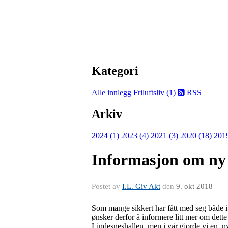
Kategori
Alle innlegg
Friluftsliv (1)
RSS
Arkiv
2024 (1)
2023 (4)
2021 (3)
2020 (18)
201
Informasjon om ny 
Postet av
I.L. Giv Akt
den
9. okt 2018
Som mange sikkert har fått med seg både i a
ønsker derfor å informere litt mer om dett
Lindesneshallen, men i vår gjorde vi en ny