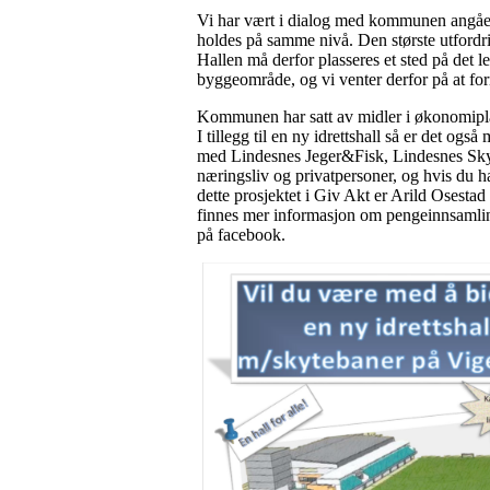
Vi har vært i dialog med kommunen angåend
holdes på samme nivå. Den største utfordrin
Hallen må derfor plasseres et sted på det 
byggeområde, og vi venter derfor på at fo
Kommunen har satt av midler i økonomiplane
I tillegg til en ny idrettshall så er det og
med Lindesnes Jeger&Fisk, Lindesnes Sky
næringsliv og privatpersoner, og hvis du ha
dette prosjektet i Giv Akt er Arild Osesta
finnes mer informasjon om pengeinnsamlin
på facebook.