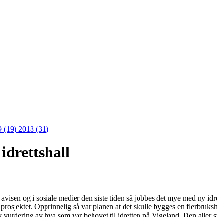
9 (19)
2018 (31)
idrettshall
visen og i sosiale medier den siste tiden så jobbes det mye med ny idre
e prosjektet. Opprinnelig så var planen at det skulle bygges en flerbr
 vurdering av hva som var behovet til idretten på Vigeland. Den aller st