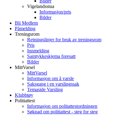
Bilder
Vigelandsstua
Informasjon/pris
Bilder
Bli Medlem
Påmelding
Treningsrom
Retningslinjer for bruk av treningsrom
Pris
Innmelding
Samtykkeskjema foresatt
Bilder
MittVarsel
MittVarsel
Informasjon om å varsle
Saksgang i en varslingssak
Temaside Varsling
Klubbtøy
Politiattest
Informasjon om politattestordningen
Søknad om politiattest - steg for steg