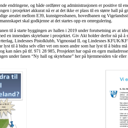
e endringene, og både ordfører og administrasjonen er positive til end
gen i prosjektet akkurat nå er at det ikke er plass til en større hall på
ledige arealet mellom E39, kunstgressbanen, hovedbanen og Vigelandsstua
rmannskapet skal godkjenne at det startes opp en omregulering.
n til å starte byggingen av hallen i 2019 under forutsetning av at idret
så med en innendørs skytebane i prosjektet. Giv Akt holder derfor nå på å 
tterlag, Lindesnes Pistolklubb, Vigmostad IL og Lindesnes KFUK/KFUM
r lyst til å bidra selv eller vet om noen andre som har lyst til å bidra m
d og kan nåes på tlf. 971 28 985, Prosjektet har også en egen mailadress
gen under fanen “Ny hall og skytebane” her på hjemmesiden vår eller 