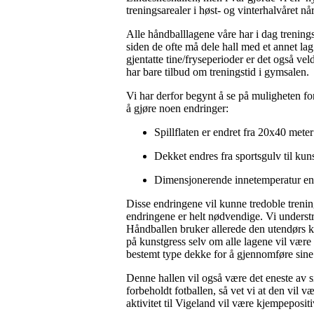
treningsarealer i høst- og vinterhalvåret n
Alle håndballlagene våre har i dag trenings
siden de ofte må dele hall med et annet la
gjentatte tine/fryseperioder er det også v
har bare tilbud om treningstid i gymsalen.
Vi har derfor begynt å se på muligheten for
å gjøre noen endringer:
Spillflaten er endret fra 20x40 meter
Dekket endres fra sportsgulv til kuns
Dimensjonerende innetemperatur endr
Disse endringene vil kunne tredoble trenings
endringene er helt nødvendige. Vi understrek
Håndballen bruker allerede den utendørs k
på kunstgress selv om alle lagene vil være 
bestemt type dekke for å gjennomføre sine tr
Denne hallen vil også være det eneste av 
forbeholdt fotballen, så vet vi at den vil v
aktivitet til Vigeland vil være kjempepositi