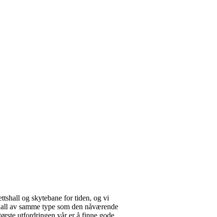
ttshall og skytebane for tiden, og vi
ukshall av samme type som den nåværende
ørste utfordringen vår er å finne gode