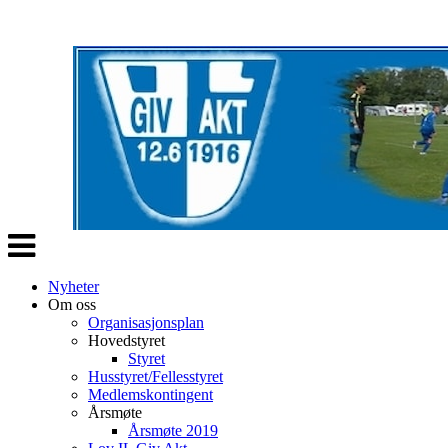
Veksle
navigasjon
Nyheter
Om oss
Organisasjonsplan
Hovedstyret
Styret
Husstyret/Fellesstyret
Medlemskontingent
Årsmøte
Årsmøte 2019