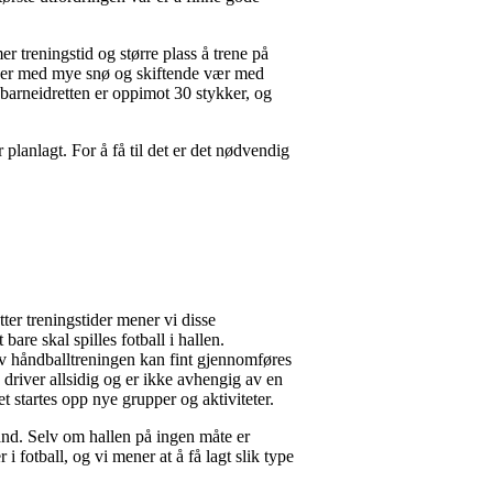
r treningstid og større plass å trene på
ioder med mye snø og skiftende vær med
 barneidretten er oppimot 30 stykker, og
planlagt. For å få til det er det nødvendig
tter treningstider mener vi disse
are skal spilles fotball i hallen.
v håndballtreningen kan fint gjennomføres
 driver allsidig og er ikke avhengig av en
et startes opp nye grupper og aktiviteter.
and. Selv om hallen på ingen måte er
i fotball, og vi mener at å få lagt slik type