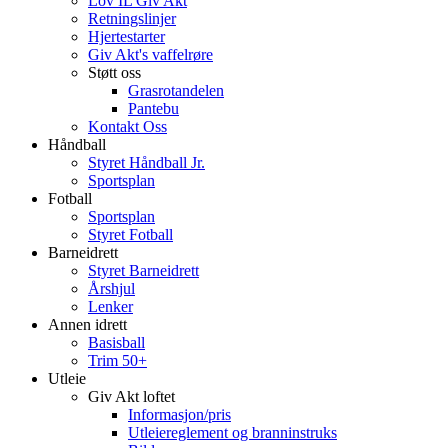
Lov IL Giv Akt
Retningslinjer
Hjertestarter
Giv Akt's vaffelrøre
Støtt oss
Grasrotandelen
Pantebu
Kontakt Oss
Håndball
Styret Håndball Jr.
Sportsplan
Fotball
Sportsplan
Styret Fotball
Barneidrett
Styret Barneidrett
Årshjul
Lenker
Annen idrett
Basisball
Trim 50+
Utleie
Giv Akt loftet
Informasjon/pris
Utleiereglement og branninstruks