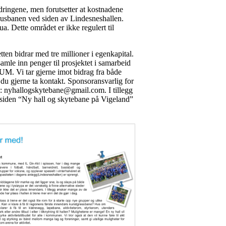
ringene, men forutsetter at kostnadene
 grusbanen ved siden av Lindesneshallen.
. Dette området er ikke regulert til
ten bidrar med tre millioner i egenkapital.
samle inn penger til prosjektet i samarbeid
. Vi tar gjerne imot bidrag fra både
å du gjerne ta kontakt. Sponsoransvarlig for
e:
nyhallogskytebane@gmail.com
. I tillegg
siden “Ny hall og skytebane på Vigeland”