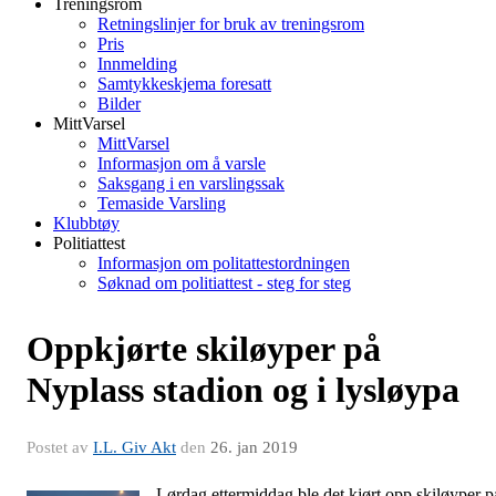
Treningsrom
Retningslinjer for bruk av treningsrom
Pris
Innmelding
Samtykkeskjema foresatt
Bilder
MittVarsel
MittVarsel
Informasjon om å varsle
Saksgang i en varslingssak
Temaside Varsling
Klubbtøy
Politiattest
Informasjon om politattestordningen
Søknad om politiattest - steg for steg
Oppkjørte skiløyper på
Nyplass stadion og i lysløypa
Postet av
I.L. Giv Akt
den
26. jan 2019
Lørdag ettermiddag ble det kjørt opp skiløyper p