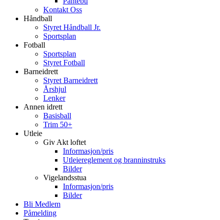
Pantebu
Kontakt Oss
Håndball
Styret Håndball Jr.
Sportsplan
Fotball
Sportsplan
Styret Fotball
Barneidrett
Styret Barneidrett
Årshjul
Lenker
Annen idrett
Basisball
Trim 50+
Utleie
Giv Akt loftet
Informasjon/pris
Utleiereglement og branninstruks
Bilder
Vigelandsstua
Informasjon/pris
Bilder
Bli Medlem
Påmelding