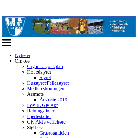
Veksle
navigasjon
Nyheter
Om oss
Organisasjonsplan
Hovedstyret
Styret
Husstyret/Fellesstyret
Medlemskontingent
Årsmøte
Årsmøte 2019
Lov IL Giv Akt
Retningslinjer
Hjertestarter
Giv Akt's vaffelrøre
Støtt oss
Grasrotandelen