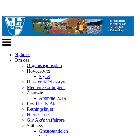
Veksle
navigasjon
Nyheter
Om oss
Organisasjonsplan
Hovedstyret
Styret
Husstyret/Fellesstyret
Medlemskontingent
Årsmøte
Årsmøte 2019
Lov IL Giv Akt
Retningslinjer
Hjertestarter
Giv Akt's vaffelrøre
Støtt oss
Grasrotandelen