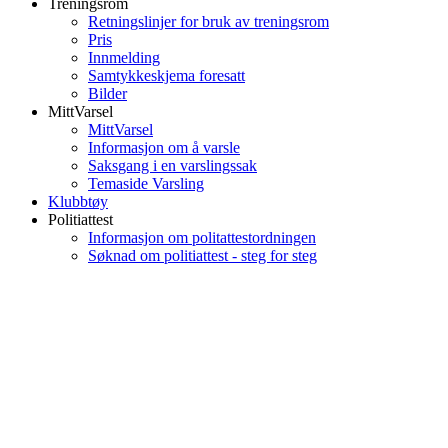
Treningsrom
Retningslinjer for bruk av treningsrom
Pris
Innmelding
Samtykkeskjema foresatt
Bilder
MittVarsel
MittVarsel
Informasjon om å varsle
Saksgang i en varslingssak
Temaside Varsling
Klubbtøy
Politiattest
Informasjon om politattestordningen
Søknad om politiattest - steg for steg