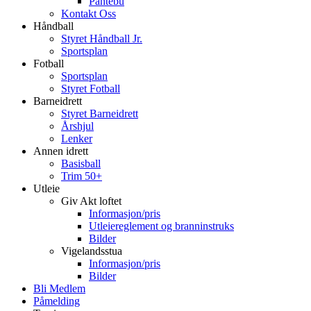
Pantebu
Kontakt Oss
Håndball
Styret Håndball Jr.
Sportsplan
Fotball
Sportsplan
Styret Fotball
Barneidrett
Styret Barneidrett
Årshjul
Lenker
Annen idrett
Basisball
Trim 50+
Utleie
Giv Akt loftet
Informasjon/pris
Utleiereglement og branninstruks
Bilder
Vigelandsstua
Informasjon/pris
Bilder
Bli Medlem
Påmelding